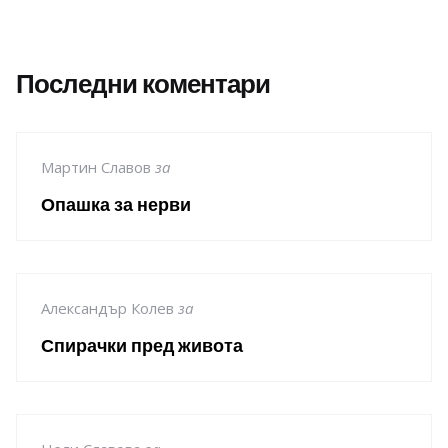
Последни коментари
Мартин Славов
за
Опашка за нерви
Александър Колев
за
Спирачки пред живота