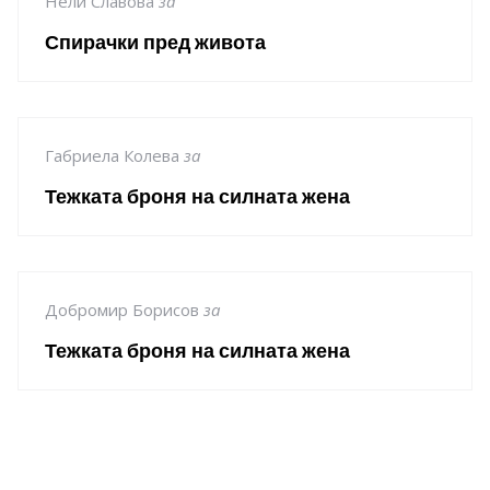
Нели Славова
за
Спирачки пред живота
Габриела Колева
за
Тежката броня на силната жена
Добромир Борисов
за
Тежката броня на силната жена