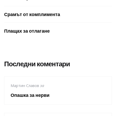
Срамът от комплимента
Плащах за отлагане
Последни коментари
Мартин Славов
за
Опашка за нерви