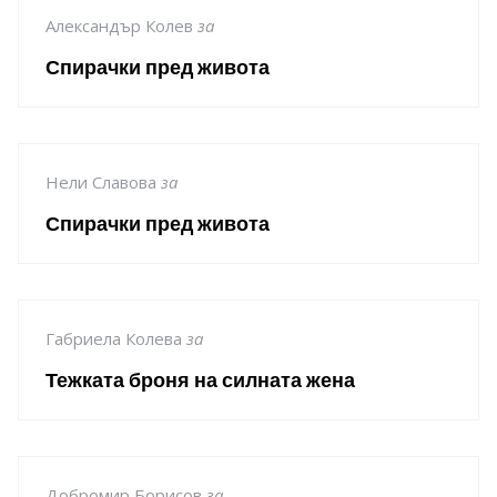
Александър Колев
за
Спирачки пред живота
Нели Славова
за
Спирачки пред живота
Габриела Колева
за
Тежката броня на силната жена
Добромир Борисов
за