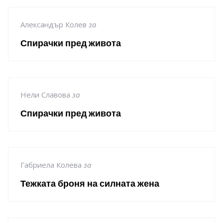
Александър Колев
за
Спирачки пред живота
Нели Славова
за
Спирачки пред живота
Габриела Колева
за
Тежката броня на силната жена