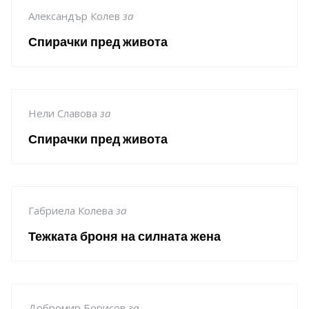
Александър Колев
за
Спирачки пред живота
Нели Славова
за
Спирачки пред живота
Габриела Колева
за
Тежката броня на силната жена
Добромир Борисов
за