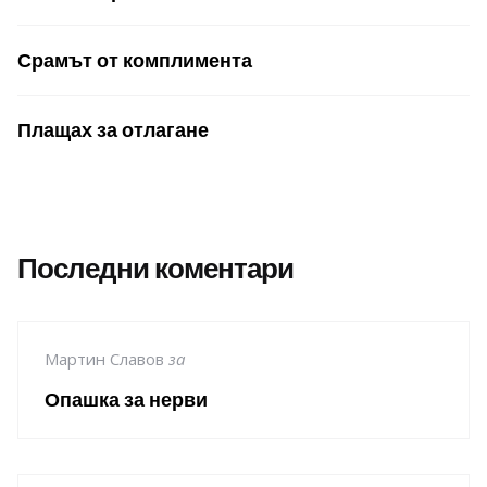
Срамът от комплимента
Плащах за отлагане
Последни коментари
Мартин Славов
за
Опашка за нерви