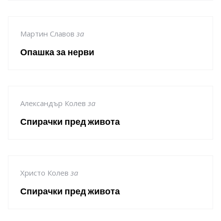
Мартин Славов
за
Опашка за нерви
Александър Колев
за
Спирачки пред живота
Христо Колев
за
Спирачки пред живота