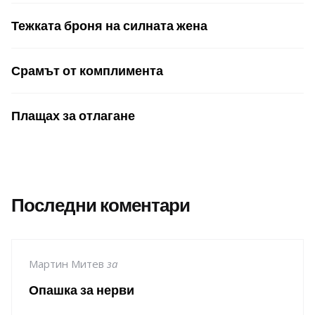
Тежката броня на силната жена
Срамът от комплимента
Плащах за отлагане
Последни коментари
Мартин Митев
за
Опашка за нерви