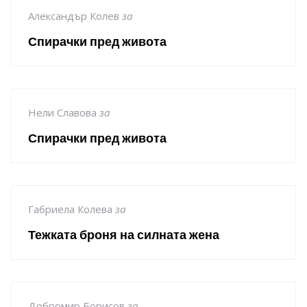
Александър Колев
за
Спирачки пред живота
Нели Славова
за
Спирачки пред живота
Габриела Колева
за
Тежката броня на силната жена
Добромир Борисов
за