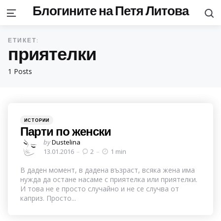
Блогините на Петя Литова
S
Menu
ЕТИКЕТ:
приятелки
1 Posts
Categories
Posted
ИСТОРИИ
in
Парти по женски
Posted
by
Dustelina
by
13.01.2016
2
1 min
В даден момент, в дадена възраст, всяка жена има
нужда да остане насаме с приятелка или приятелки.
И това не е просто случайно и не се случва от
каприз. Просто...