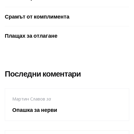
Срамът от комплимента
Плащах за отлагане
Последни коментари
Мартин Славов
за
Опашка за нерви