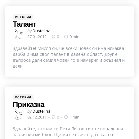
Categories
Posted
ИСТОРИИ
in
Талант
Posted
by
Dustelina
by
27.01.2012
0
0 min
Здравейте! Мисля си, че всеки човек си има някаква
дарба и има своя талант в дадена област. Друг е
въпроса дали самия човек го е намерил и осъзнал и
дали...
Categories
Posted
ИСТОРИИ
in
Приказка
Posted
by
Dustelina
by
02.12.2011
0
1 min
Здравейте, казвам се Петя Литова и сте попаднали
на личния ми блог. Ще ми се всичко да е като в