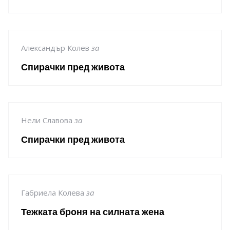
Александър Колев
за
Спирачки пред живота
Нели Славова
за
Спирачки пред живота
Габриела Колева
за
Тежката броня на силната жена