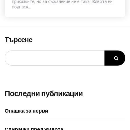
приказките, но за съжаление не е така. Живота ни
поднася...
Търсене
Последни публикации
Опашка за нерви
Спирачки пред живота