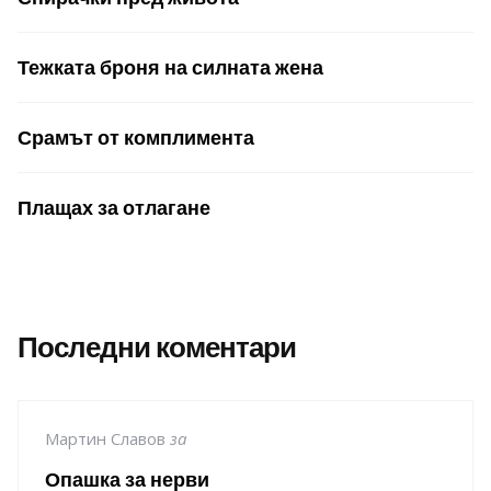
Тежката броня на силната жена
Срамът от комплимента
Плащах за отлагане
Последни коментари
Мартин Славов
за
Опашка за нерви