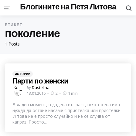
Блогините на Петя Литова
S
Menu
ЕТИКЕТ:
поколение
1 Posts
Categories
Posted
ИСТОРИИ
in
Парти по женски
Posted
by
Dustelina
by
13.01.2016
2
1 min
В даден момент, в дадена възраст, всяка жена има
нужда да остане насаме с приятелка или приятелки.
И това не е просто случайно и не се случва от
каприз. Просто...