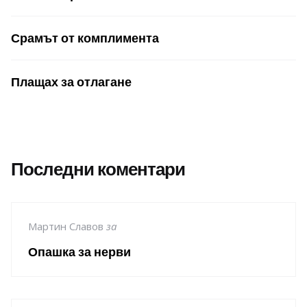
Срамът от комплимента
Плащах за отлагане
Последни коментари
Мартин Славов
за
Опашка за нерви