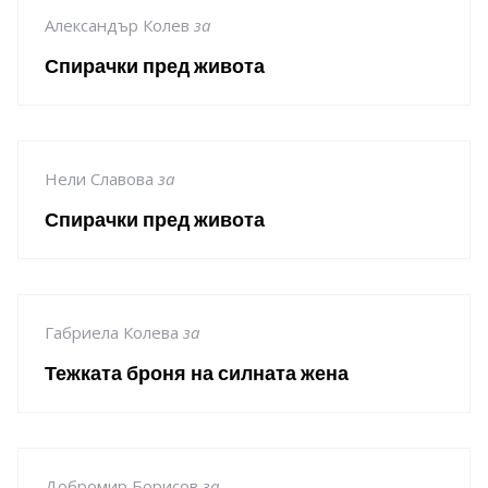
Александър Колев
за
Спирачки пред живота
Нели Славова
за
Спирачки пред живота
Габриела Колева
за
Тежката броня на силната жена
Добромир Борисов
за