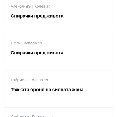
Александър Колев
за
Спирачки пред живота
Нели Славова
за
Спирачки пред живота
Габриела Колева
за
Тежката броня на силната жена
Добромир Борисов
за