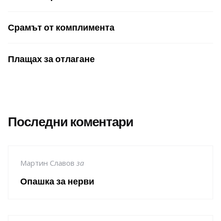
Срамът от комплимента
Плащах за отлагане
Последни коментари
Мартин Славов
за
Опашка за нерви