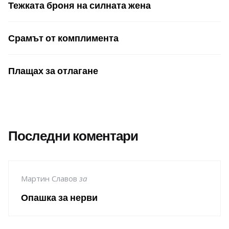
Тежката броня на силната жена
Срамът от комплимента
Плащах за отлагане
Последни коментари
Мартин Славов
за
Опашка за нерви