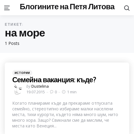
Блогините на Петя Литова
S
Menu
ЕТИКЕТ:
на море
1 Posts
Categories
Posted
ИСТОРИИ
in
Семейна ваканция: къде?
Posted
by
Dustelina
by
19.07.2015
0
1 min
Когато планираме къде да прекараме отпуската
семейно, стереотипно избираме малки населени
места, тихи курорти, където няма много шум, нито
много хора. Защо? Свикнали сме да мислим, че
места като Венеция...