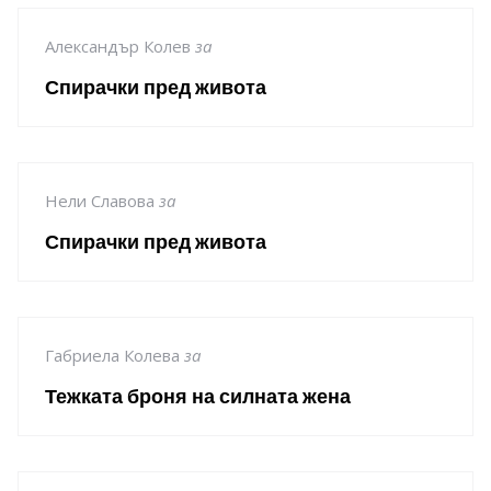
Александър Колев
за
Спирачки пред живота
Нели Славова
за
Спирачки пред живота
Габриела Колева
за
Тежката броня на силната жена