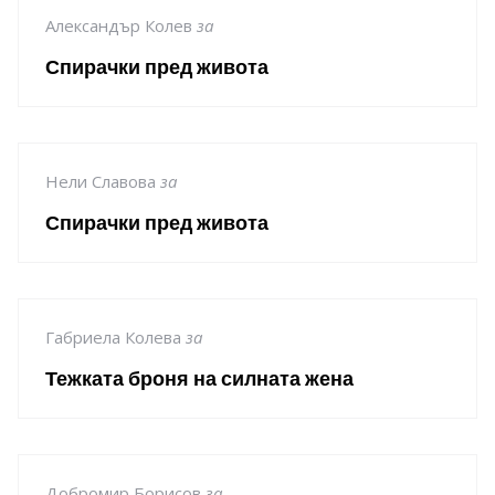
Александър Колев
за
Спирачки пред живота
Нели Славова
за
Спирачки пред живота
Габриела Колева
за
Тежката броня на силната жена
Добромир Борисов
за