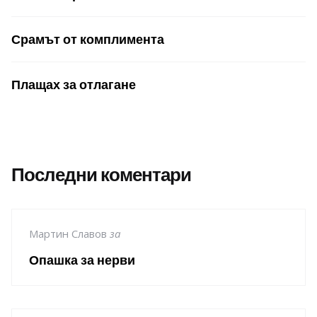
Срамът от комплимента
Плащах за отлагане
Последни коментари
Мартин Славов
за
Опашка за нерви