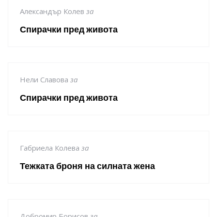
Александър Колев
за
Спирачки пред живота
Нели Славова
за
Спирачки пред живота
Габриела Колева
за
Тежката броня на силната жена
Добромир Борисов
за