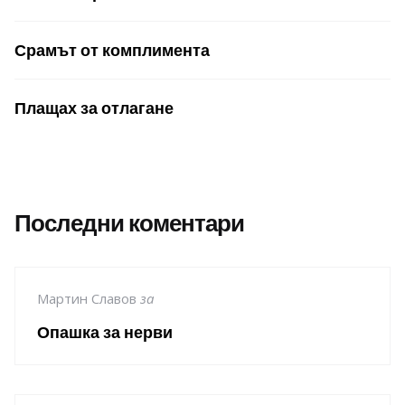
Срамът от комплимента
Плащах за отлагане
Последни коментари
Мартин Славов
за
Опашка за нерви