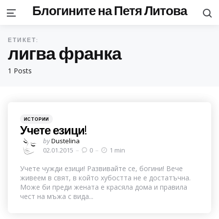
Блогините на Петя Литова
S
Menu
ЕТИКЕТ:
лигва франка
1 Posts
Categories
Posted
ИСТОРИИ
in
Учете езици!
Posted
by
Dustelina
by
02.01.2015
0
1 min
Учете чужди езици! Развивайте се, богини! Вече
живеем в свят, в който хубостта не е достатъчна.
Може би преди жената е красяла дома и правила
чест на мъжа с вида...