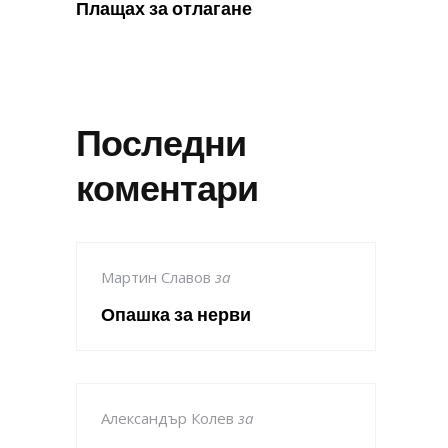
Плащах за отлагане
Последни
коментари
Мартин Славов
за
Опашка за нерви
Александър Колев
за