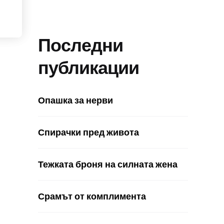
Последни
публикации
Опашка за нерви
Спирачки пред живота
Тежката броня на силната жена
Срамът от комплимента