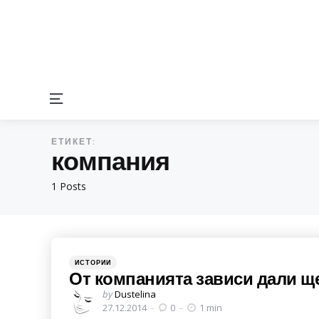
Menu
ЕТИКЕТ:
компания
1 Posts
Categories
Posted
ИСТОРИИ
in
От компанията зависи дали ще
Posted
by
Dustelina
by
27.12.2014
0
1 min