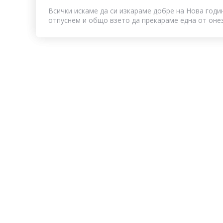
Всички искаме да си изкараме добре на Нова годин
отпуснем и общо взето да прекараме една от онези