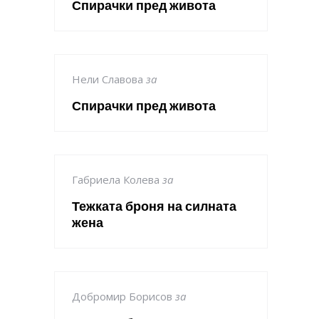
Спирачки пред живота
Нели Славова
за
Спирачки пред живота
Габриела Колева
за
Тежката броня на силната
жена
Добромир Борисов
за