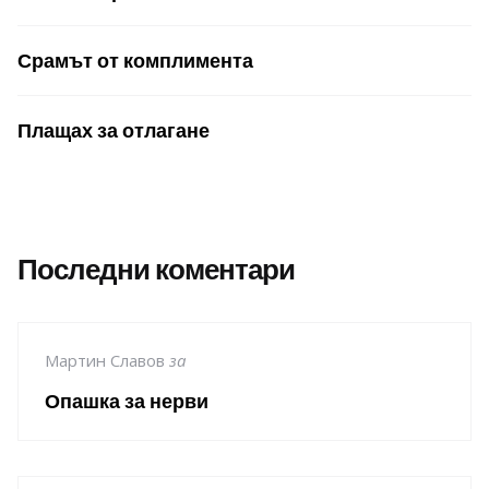
Срамът от комплимента
Плащах за отлагане
Последни коментари
Мартин Славов
за
Опашка за нерви