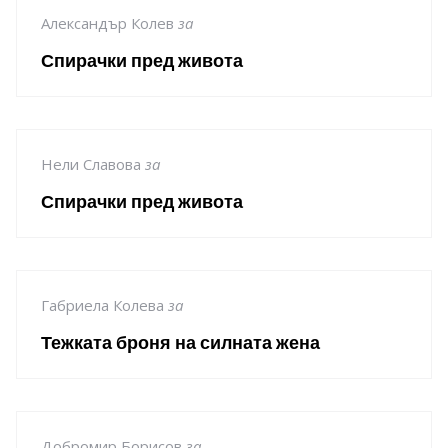
Александър Колев
за
Спирачки пред живота
Нели Славова
за
Спирачки пред живота
Габриела Колева
за
Тежката броня на силната жена
Добромир Борисов
за