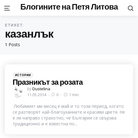
Блогините на Петя Литова
S
Menu
ЕТИКЕТ:
казанлък
1 Posts
Categories
Posted
ИСТОРИИ
in
Празникът за розата
Posted
by
Dustelina
by
11.05.2014
0
1 min
Любимият ми месец е май и то този период, когато
се разтворят най-благоуханните и красиви цветя. Не
е ли направо страхотно, че България се свързва
традиционно и е известна по...