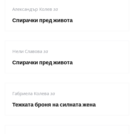
Александър Колев
за
Спирачки пред живота
Нели Славова
за
Спирачки пред живота
Габриела Колева
за
Тежката броня на силната жена