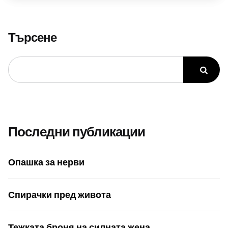
Търсене
Последни публикации
Опашка за нерви
Спирачки пред живота
Тежката броня на силната жена