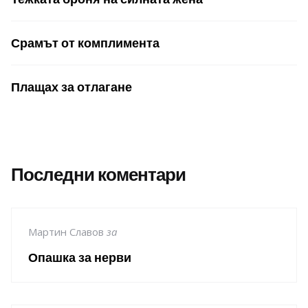
Срамът от комплимента
Плащах за отлагане
Последни коментари
Мартин Славов
за
Опашка за нерви