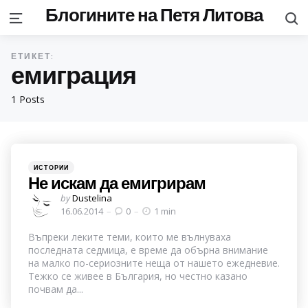
Блогините на Петя Литова
S
Menu
ЕТИКЕТ:
емиграция
1 Posts
Categories
Posted
ИСТОРИИ
in
Не искам да емигрирам
Posted
by
Dustelina
by
16.06.2014
0
1 min
Въпреки леките теми, които ме вълнуваха
последната седмица, е време да обърна внимание
на малко по-сериозните неща от нашето ежедневие.
Тежко се живее в България, но честно казано
почвам да...