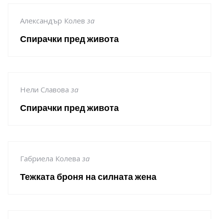
Александър Колев
за
Спирачки пред живота
Нели Славова
за
Спирачки пред живота
Габриела Колева
за
Тежката броня на силната жена