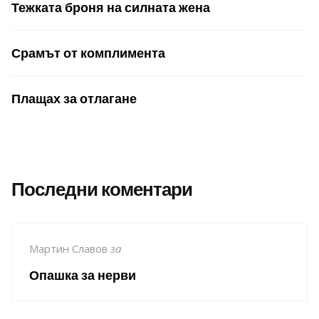
Тежката броня на силната жена
Срамът от комплимента
Плащах за отлагане
Последни коментари
Мартин Славов
за
Опашка за нерви