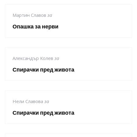
Мартин Славов
за
Опашка за нерви
Александър Колев
за
Спирачки пред живота
Нели Славова
за
Спирачки пред живота