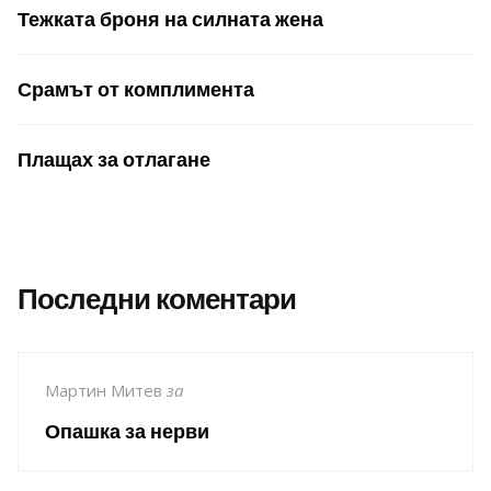
Тежката броня на силната жена
Срамът от комплимента
Плащах за отлагане
Последни коментари
Мартин Митев
за
Опашка за нерви