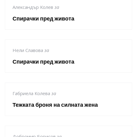
Александър Колев
за
Спирачки пред живота
Нели Славова
за
Спирачки пред живота
Габриела Колева
за
Тежката броня на силната жена
Добромир Борисов
за