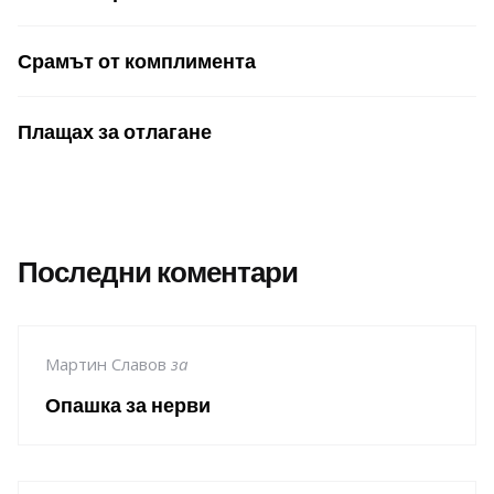
Срамът от комплимента
Плащах за отлагане
Последни коментари
Мартин Славов
за
Опашка за нерви