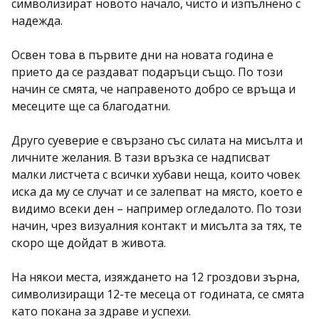
символизират новото начало, чисто и изпълнено с
надежда.
Освен това в първите дни на новата година е
прието да се раздават подаръци също. По този
начин се смята, че направеното добро се връща и
месеците ще са благодатни.
Друго суеверие е свързано със силата на мисълта и
личните желания. В тази връзка се надписват
малки листчета с всички хубави неща, които човек
иска да му се случат и се залепват на място, което е
видимо всеки ден – например огледалото. По този
начин, чрез визуалния контакт и мисълта за тях, те
скоро ще дойдат в живота.
На някои места, изяждането на 12 гроздови зърна,
символизиращи 12-те месеца от годината, се смята
като покана за здраве и успехи.