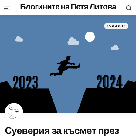
Блогините на Петя Литова
S
Menu
Categories
Posted
ЗА ЖИВОТА
in
Суеверия за късмет през