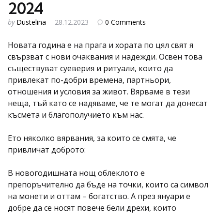
2024
Posted
0
Comments
by
Dustelina
28.12.2023
by
Новата година е на прага и хората по цял свят я
свързват с нови очаквания и надежди. Освен това
съществуват суеверия и ритуали, които да
привлекат по-добри времена, партньори,
отношения и условия за живот. Вярваме в тези
неща, тъй като се надяваме, че те могат да донесат
късмета и благополучието към нас.
Ето няколко вярвания, за които се смята, че
привличат доброто:
В новогодишната нощ облеклото е
препоръчително да бъде на точки, които са символ
на монети и оттам – богатство. А през януари е
добре да се носят повече бели дрехи, които