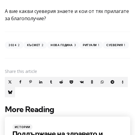
А вие какви суеверия знаете и кои от тях прилагате
за благополучие?
2
2
3
1
1
2024
КЪСМЕТ
НОВА ГОДИНА
РИТУАЛИ
СУЕВЕРИЯ
Share
this article
More Reading
Post
navigation
Posted
ИСТОРИИ
in
Поддържане на здравето и