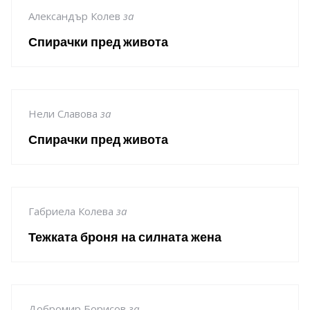
Александър Колев
за
Спирачки пред живота
Нели Славова
за
Спирачки пред живота
Габриела Колева
за
Тежката броня на силната жена
Добромир Борисов
за