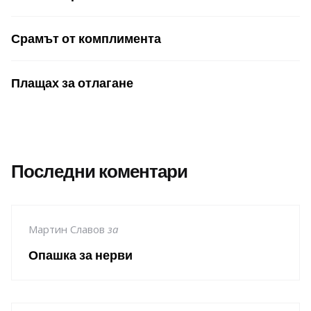
Срамът от комплимента
Плащах за отлагане
Последни коментари
Мартин Славов
за
Опашка за нерви