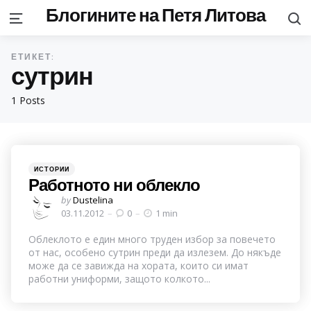
Блогините на Петя Литова
S
Menu
ЕТИКЕТ:
сутрин
1 Posts
Categories
Posted
ИСТОРИИ
in
Работното ни облекло
Posted
by
Dustelina
by
03.11.2012
0
1 min
Облеклото е един много труден избор за повечето
от нас, особено сутрин преди да излезем. До някъде
може да се завижда на хората, които си имат
работни униформи, защото колкото...