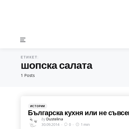
Menu
ЕТИКЕТ:
шопска салата
1 Posts
Categories
Posted
ИСТОРИИ
in
Българска кухня или не съвс
Posted
by
Dustelina
by
30.09.2014
0
1 min