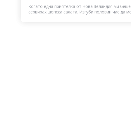
Когато една приятелка от Нова Зеландия ми беше
сервирах шопска салата. Изгуби половин час да ме