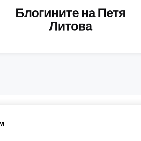
Блогините на Петя
Литова
ем