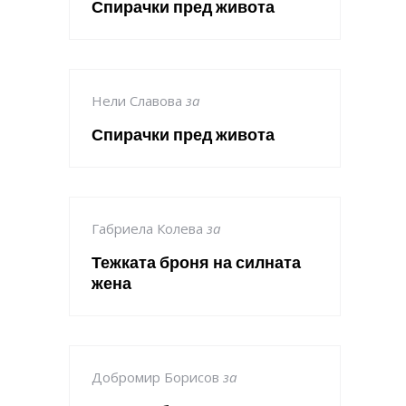
Спирачки пред живота
Нели Славова
за
Спирачки пред живота
Габриела Колева
за
Тежката броня на силната
жена
Добромир Борисов
за