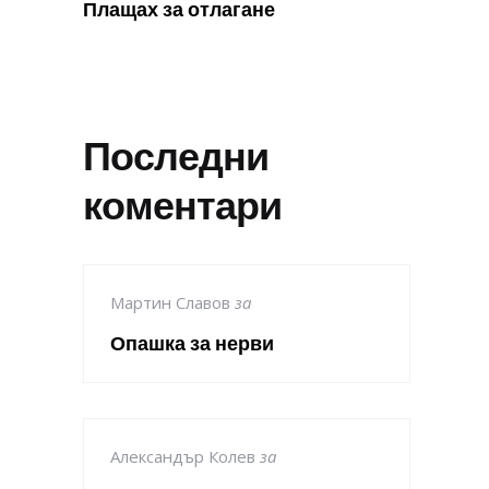
Плащах за отлагане
Последни
коментари
Мартин Славов
за
Опашка за нерви
Александър Колев
за