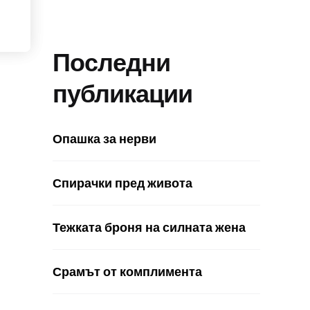
Последни
публикации
Опашка за нерви
Спирачки пред живота
Тежката броня на силната жена
Срамът от комплимента