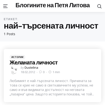
Блогините на Петя Литова
S
Menu
ЕТИКЕТ:
най-търсената личност
1 Posts
Categories
Posted
ИСТОРИИ
in
Желаната личност
Posted
by
Dustelina
by
18.02.2012
0
1 min
Любимият е най-търсената личност. Причината за
това се крие не само в светкавичните му успехи, не
само и във видимата достъпност на неговата
„пазарна” цена. Защото историята показва, че той...