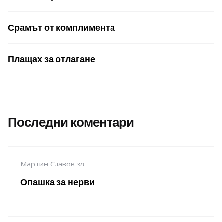
Срамът от комплимента
Плащах за отлагане
Последни коментари
Мартин Славов
за
Опашка за нерви