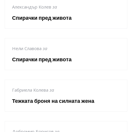
Александър Колев
за
Спирачки пред живота
Нели Славова
за
Спирачки пред живота
Габриела Колева
за
Тежката броня на силната жена
Добромир Борисов
за