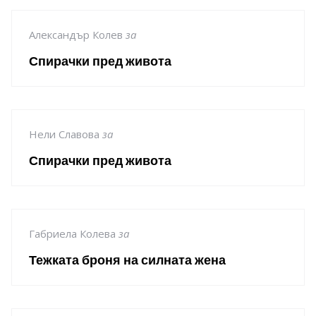
Александър Колев
за
Спирачки пред живота
Нели Славова
за
Спирачки пред живота
Габриела Колева
за
Тежката броня на силната жена