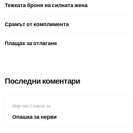
Тежката броня на силната жена
Срамът от комплимента
Плащах за отлагане
Последни коментари
Мартин Славов
за
Опашка за нерви