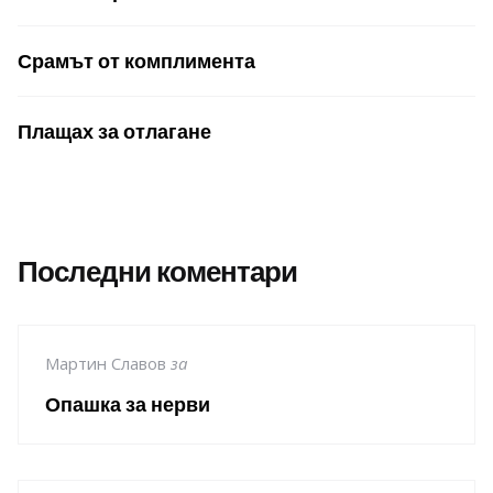
Срамът от комплимента
Плащах за отлагане
Последни коментари
Мартин Славов
за
Опашка за нерви