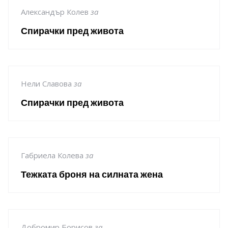
Александър Колев
за
Спирачки пред живота
Нели Славова
за
Спирачки пред живота
Габриела Колева
за
Тежката броня на силната жена
Добромир Борисов
за