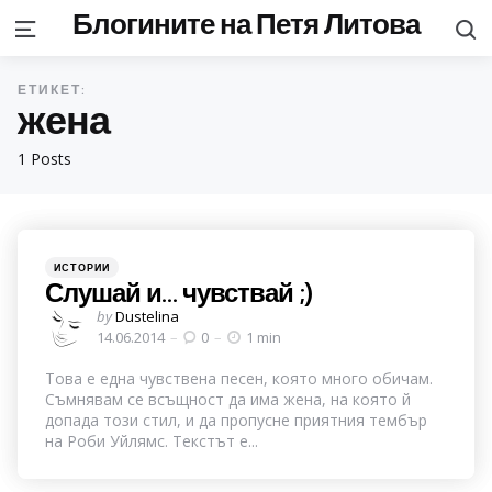
Блогините на Петя Литова
S
Menu
ЕТИКЕТ:
жена
1 Posts
Categories
Posted
ИСТОРИИ
in
Слушай и… чувствай ;)
Posted
by
Dustelina
by
14.06.2014
0
1 min
Това е една чувствена песен, която много обичам.
Съмнявам се всъщност да има жена, на която й
допада този стил, и да пропусне приятния тембър
на Роби Уйлямс. Текстът е...