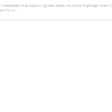
. Съмнявам се всъщност да има жена, на която й допада този ст
кстът е...