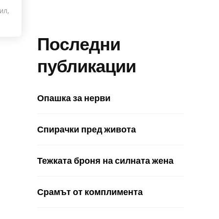
ил,
Последни
публикации
Опашка за нерви
Спирачки пред живота
Тежката броня на силната жена
Срамът от комплимента