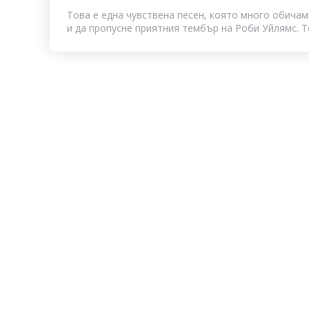
Това е една чувствена песен, която много обичам
и да пропусне приятния тембър на Роби Уйлямс. Те