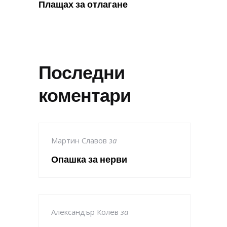
Плащах за отлагане
Последни
коментари
Мартин Славов
за
Опашка за нерви
Александър Колев
за