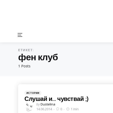
Menu
ЕТИКЕТ:
фен клуб
1 Posts
Categories
Posted
ИСТОРИИ
in
Слушай и… чувствай ;)
Posted
by
Dustelina
by
14.06.2014
0
1 min