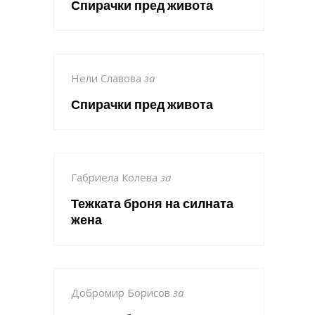
Спирачки пред живота
Нели Славова
за
Спирачки пред живота
Габриела Колева
за
Тежката броня на силната
жена
Добромир Борисов
за