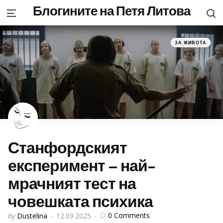
Блогините на Петя Литова
S
Menu
Categories
Posted
ЗА ЖИВОТА
in
Станфордският
експеримент – най-
мрачният тест на
човешката психика
Posted
0
Comments
by
Dustelina
12.09.2025