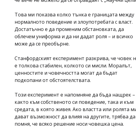
че вече не можело да се оправдаят с „научни цели
Това ми показва колко тънка е границата между
нормалното поведение и злоупотребата с власт.
Достатъчно е да променим обстановката, да
облечем униформа и да ни дадат роля – и всичко
може да се преобърне.
Станфордският експеримент разкрива, че човек 
е толкова стабилен, колкото си мисли. Моралът,
ценностите и човечността могат да бъдат
подкопани от обстоятелствата.
Този експеримент е напомняне да бъда нащрек –
както към собственото си поведение, така и към
средата, в която живея. Ако властта или ролята м
дават възможност да влияя на другите, трябва да
помня, че всяко решение носи човешка цена.