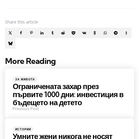
Share
this article
More Reading
Post
navigation
Posted
ЗА ЖИВОТА
in
Ограничената захар през
първите 1000 дни: инвестиция в
бъдещето на детето
Previous Post
Posted
ИСТОРИИ
in
Умните жени никога не носят