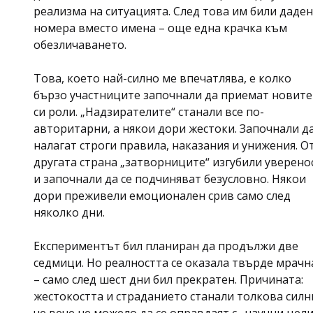
реализма на ситуацията. След това им били даде
номера вместо имена – още една крачка към
обезличаването.
Това, което най-силно ме впечатлява, е колко
бързо участниците започнали да приемат новите
си роли. „Надзирателите“ станали все по-
авторитарни, а някои дори жестоки. Започнали д
налагат строги правила, наказания и унижения. О
другата страна „затворниците“ изгубили уверено
и започнали да се подчиняват безусловно. Някои
дори преживели емоционален срив само след
няколко дни.
Експериментът бил планиран да продължи две
седмици. Но реалността се оказала твърде мрачн
– само след шест дни бил прекратен. Причината:
жестокостта и страданието станали толкова силн