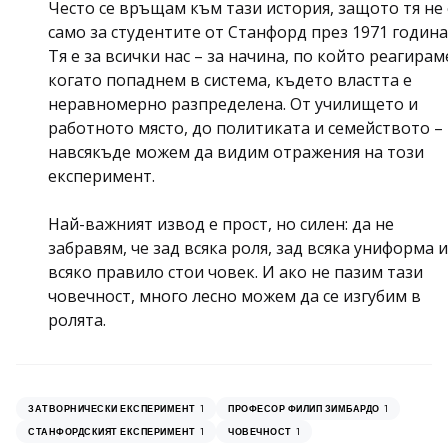
Често се връщам към тази история, защото тя не 
само за студентите от Станфорд през 1971 година
Тя е за всички нас – за начина, по който реагирам
когато попаднем в система, където властта е
неравномерно разпределена. От училището и
работното място, до политиката и семейството –
навсякъде можем да видим отражения на този
експеримент.
Най-важният извод е прост, но силен: да не
забравям, че зад всяка роля, зад всяка униформа и
всяко правило стои човек. И ако не пазим тази
човечност, много лесно можем да се изгубим в
ролята.
1
1
ЗАТВОРНИЧЕСКИ ЕКСПЕРИМЕНТ
ПРОФЕСОР ФИЛИП ЗИМБАРДО
1
1
СТАНФОРДСКИЯТ ЕКСПЕРИМЕНТ
ЧОВЕЧНОСТ