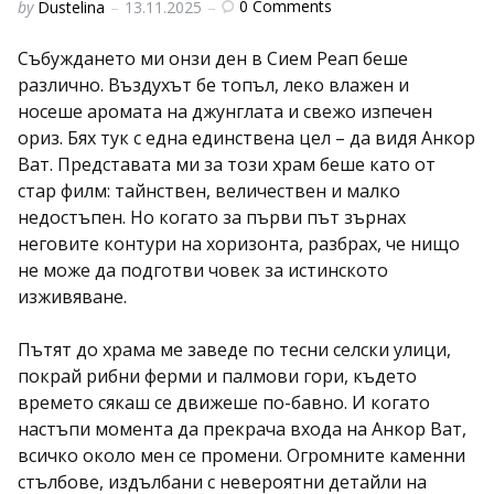
Posted
0
Comments
by
Dustelina
13.11.2025
by
Събуждането ми онзи ден в Сием Реап беше
различно. Въздухът бе топъл, леко влажен и
носеше аромата на джунглата и свежо изпечен
ориз. Бях тук с една единствена цел – да видя Анкор
Ват. Представата ми за този храм беше като от
стар филм: тайнствен, величествен и малко
недостъпен. Но когато за първи път зърнах
неговите контури на хоризонта, разбрах, че нищо
не може да подготви човек за истинското
изживяване.
Пътят до храма ме заведе по тесни селски улици,
покрай рибни ферми и палмови гори, където
времето сякаш се движеше по-бавно. И когато
настъпи момента да прекрача входа на Анкор Ват,
всичко около мен се промени. Огромните каменни
стълбове, издълбани с невероятни детайли на