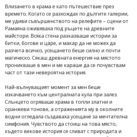
Влизането в храма е като пътешествие през
времето. Когато се разхождах по дългите галерии,
ме удиви съвършенството на релефите – сцени от
Рамаяна оживяваха под ръцете на древните
майстори. Всяка стена разказваше истории за
битки, богове и царе, и макар да не можех да
разчета всичко, усещането беше силно и почти
магическо. Сякаш древната енергия на мястото
проникваше в мен и ме караше да се почувствам
част от тази невероятна история.
Най-вълнуващият момент за мен беше
изкачването към централната кула при залез.
Слънцето огряваше храма в топли златни и
оранжеви тонове, а отраженията му в околните
водни огледала създаваха усещане за мечтателна
симфония. Чувството да стоиш на това място,
където векове история се сливат с природата и