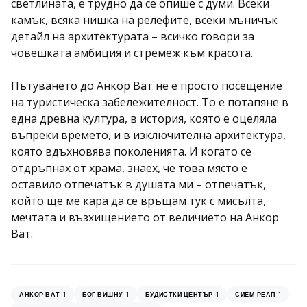
светлината, е трудно да се опише с думи. Всеки
камък, всяка нишка на релефите, всеки мъничък
детайл на архитектурата – всичко говори за
човешката амбиция и стремеж към красота.
Пътуването до Анкор Ват не е просто посещение
на туристическа забележителност. То е потапяне в
една древна култура, в история, която е оцеляла
въпреки времето, и в изключителна архитектура,
която вдъхновява поколенията. И когато се
отдръпнах от храма, знаех, че това място е
оставило отпечатък в душата ми – отпечатък,
който ще ме кара да се връщам тук с мисълта,
мечтата и възхищението от величието на Анкор
Ват.
1
1
1
1
АНКОР ВАТ
БОГ ВИШНУ
БУДИСТКИ ЦЕНТЪР
СИЕМ РЕАП