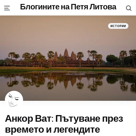
Блогините на Петя Литова
S
Menu
Categories
Posted
ИСТОРИИ
in
Анкор Ват: Пътуване през
времето и легендите