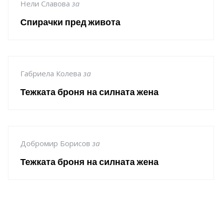
Нели Славова
за
Спирачки пред живота
Габриела Колева
за
Тежката броня на силната жена
Добромир Борисов
за
Тежката броня на силната жена