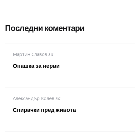
Последни коментари
Мартин Славов
за
Опашка за нерви
Александър Колев
за
Спирачки пред живота