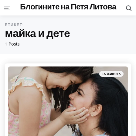
Блогините на Петя Литова
S
Menu
ЕТИКЕТ:
майка и дете
1 Posts
Categories
Posted
ЗА ЖИВОТА
in