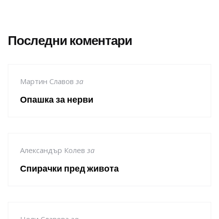
Последни коментари
Мартин Славов
за
Опашка за нерви
Александър Колев
за
Спирачки пред живота
Нели Славова
за