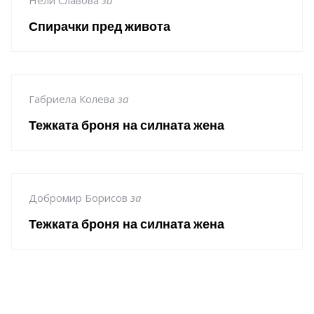
Спирачки пред живота
Габриела Колева
за
Тежката броня на силната жена
Добромир Борисов
за
Тежката броня на силната жена