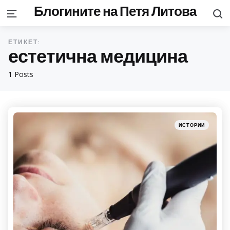
Блогините на Петя Литова
S
Menu
ЕТИКЕТ:
естетична медицина
1 Posts
Categories
Posted
ИСТОРИИ
in